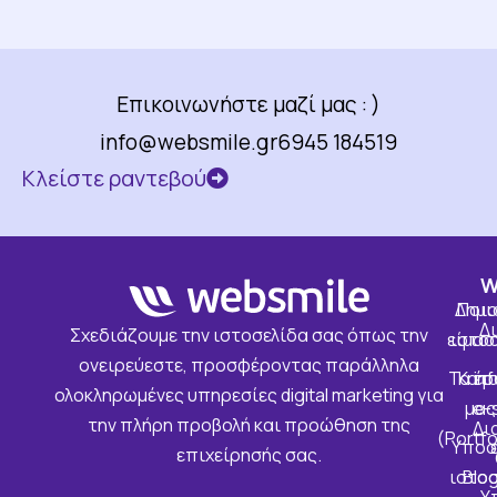
Επικοινωνήστε μαζί μας : )
info@websmile.gr
6945 184519
Κλείστε ραντεβού
W
Δημι
Ποιο
Δ
Σχεδιάζουμε την ιστοσελίδα σας όπως την
είμασ
ιστο
ονειρεύεστε, προσφέροντας παράλληλα
Τα έρ
Κατ
in
ολοκληρωμένες υπηρεσίες digital marketing για
μας
e-
την πλήρη προβολή και προώθηση της
Δι
(Portfo
Υποσ
επιχείρησής σας.
ιστο
Blo