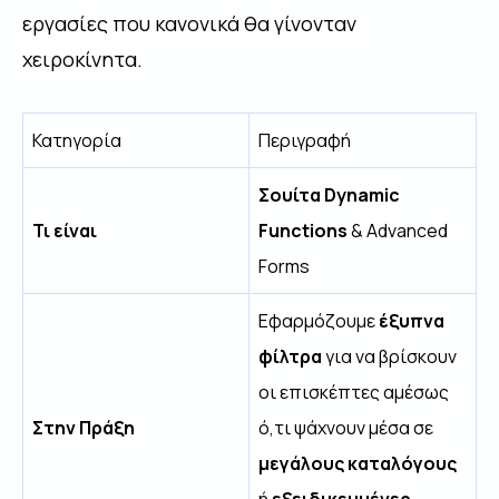
εργασίες που κανονικά θα γίνονταν
χειροκίνητα.
Κατηγορία
Περιγραφή
Σουίτα Dynamic
Τι είναι
Functions
& Advanced
Forms
Εφαρμόζουμε
έξυπνα
φίλτρα
για να βρίσκουν
οι επισκέπτες αμέσως
Στην Πράξη
ό,τι ψάχνουν μέσα σε
μεγάλους καταλόγους
ή
εξειδικευμένες