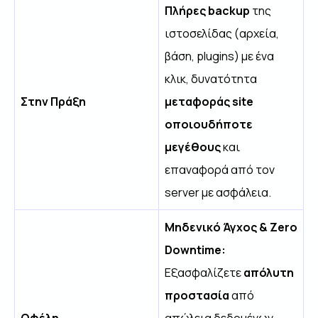
Πλήρες backup
της
ιστοσελίδας (αρχεία,
βάση, plugins) με ένα
κλικ, δυνατότητα
Στην Πράξη
μεταφοράς site
οποιουδήποτε
μεγέθους
και
επαναφορά από τον
server με ασφάλεια.
Μηδενικό Άγχος & Zero
Downtime:
Εξασφαλίζετε
απόλυτη
προστασία
από
Οφέλη
απώλεια δεδομένων,