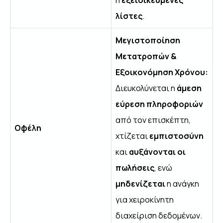
λίστες
.
Μεγιστοποίηση
Μετατροπών &
Εξοικονόμηση Χρόνου:
Διευκολύνεται η
άμεση
εύρεση πληροφοριών
από τον επισκέπτη,
Οφέλη
χτίζεται
εμπιστοσύνη
και
αυξάνονται οι
πωλήσεις
, ενώ
μηδενίζεται
η ανάγκη
για χειροκίνητη
διαχείριση δεδομένων.