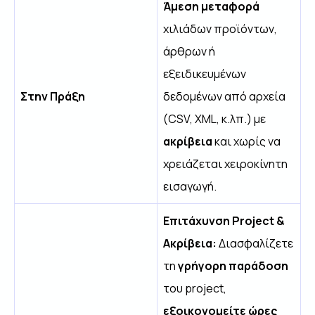
Άμεση μεταφορά
χιλιάδων προϊόντων,
άρθρων ή
εξειδικευμένων
Στην Πράξη
δεδομένων από αρχεία
(CSV, XML, κ.λπ.) με
ακρίβεια
και χωρίς να
χρειάζεται χειροκίνητη
εισαγωγή.
Επιτάχυνση Project &
Ακρίβεια:
Διασφαλίζετε
τη
γρήγορη παράδοση
του project,
εξοικονομείτε ώρες