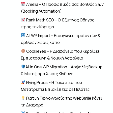
Amelia – Ο Προσωπικός σας Βοηθός 24/7
(Booking Automation)
Rank Math SEO – Ο Έξυπνος Οδηγός
προς την Κορυφή
All WP Import – Εισαγωγές προϊόντων &
άρθρων χωρίς κόπο
CookieYes – Η Διαφάνεια που Κερδίζει
Εμπιστοσύνη & Νομική Ασφάλεια
All in One WP Migration – Ασφαλές Backup
& Μεταφορά Χωρίς Κίνδυνο
FlyingPress – Η Ταχύτητα που
Μετατρέπει Επισκέπτες σε Πελάτες
Γιατί η Τεχνογνωσία της WebSmile Κάνει
τη Διαφορά