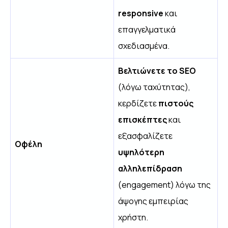
responsive
και
επαγγελματικά
σχεδιασμένα.
Βελτιώνετε το SEO
(λόγω ταχύτητας),
κερδίζετε
πιστούς
επισκέπτες
και
εξασφαλίζετε
Οφέλη
υψηλότερη
αλληλεπίδραση
(engagement) λόγω της
άψογης εμπειρίας
χρήστη.